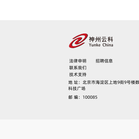
法律申明
招聘信息
联系我们
技术支持
地 址：
北京市海淀区上地9街9号楼
科技广场
邮 编：
100085